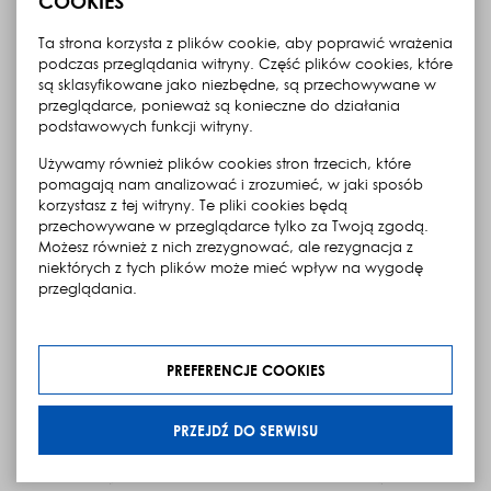
COOKIES
Stacje telewizyjne
Ta strona korzysta z plików cookie, aby poprawić wrażenia
podczas przeglądania witryny. Część plików cookies, które
Współpracujemy z podmiotami z różnych sektorów,
są sklasyfikowane jako niezbędne, są przechowywane w
w tym również z branży telewizyjnej. Nasze produkty
dostarczaliśmy do m.in.: stacji telewizyjnej TVN oraz TVP.
przeglądarce, ponieważ są konieczne do działania
podstawowych funkcji witryny.
Pierwsza marka to jedna z największych stacji
telewizyjnych w Polsce, znana z nowoczesnego
Używamy również plików cookies stron trzecich, które
podejścia do mediów i popularnych programów
pomagają nam analizować i zrozumieć, w jaki sposób
rozrywkowych. Zyskała uznanie dzięki wysokiej jakości
produkcjom, które często wyznaczały nowe trendy
korzystasz z tej witryny. Te pliki cookies będą
w polskiej telewizji. TVP to zaś najstarsza i największa
przechowywane w przeglądarce tylko za Twoją zgodą.
publiczna telewizja w kraju, posiadająca bogatą historię
Możesz również z nich zrezygnować, ale rezygnacja z
i ogromny dorobek kulturowy. Jest kojarzona z szeroką
ofertą programową (od wydarzeń sportowych
niektórych z tych plików może mieć wpływ na wygodę
i informacji po produkcje historyczne), które od lat
przeglądania.
kształtują obraz polskiej telewizji.
Klikając „Przejdź do serwisu” udzielasz zgody na
Zapraszamy do naszej galerii, w której znajdziesz
przetwarzanie Twoich danych osobowych dotyczących
recenzje i opinie na temat tego, jak Benugo podchodzi
do tego, co nazywamy naszą pracą (i pasją).
Twojej aktywności na naszej stronie. Dane są zbierane w
PREFERENCJE COOKIES
celach zgodnych z naszą
polityką prywatności
oraz
polityką cookies
. Zgoda jest dobrowolna. Możesz jej
odmówić lub ograniczyć jej zakres klikając w "Preferencje
PRZEJDŹ DO SERWISU
Galeria
cookies".
W każdej chwili możesz modyfikować udzielone zgody w