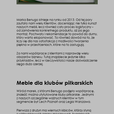
Marka Benugo istnieje na rynku od 2013. Od tej pory
zaufało nam wielu Klientów, doceniając nie tylko kunszt
naszych mebli, lecz również cały proces logistyczny –
od zamówienia konkretnego produktu, aż po jego
montaż. Pochwały i rekomendacje to powód do dumy,
który warto eksponować. To również dowód na to, że
liczy się dla nas satysfakcja z możliwości tworzenia
piękna w przestrzeniach, które na to zasługują.
Za nami współprace z klientami z naprawdę wielu
obszarów biznesu. Tutaj znajdziecie jedynie kilka
przykładów, lecz w rzeczywistości nasze doświadczenie
sięga dużo szerzej.
Meble dla klubów piłkarskich
Wśród marek, z którymi Benugo podjęło współpracę,
znaleźć można utytułowane kluby piłkarskie. Jednymi
z naszych szczególnie ważnych klientów w tym
segmencie był Lech Poznań oraz Legia Warszawa.
Pierwsza z drużyn ma wiernych kibiców, którzy słyną
z widowiskowych opraw meczowych, tworzących