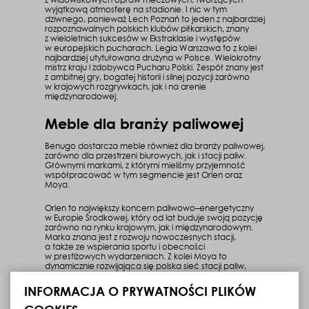
wyjątkową atmosferę na stadionie. I nic w tym
dziwnego, ponieważ Lech Poznań to jeden z najbardziej
rozpoznawalnych polskich klubów piłkarskich, znany
z wieloletnich sukcesów w Ekstraklasie i występów
w europejskich pucharach. Legia Warszawa to z kolei
najbardziej utytułowana drużyna w Polsce. Wielokrotny
mistrz kraju i zdobywca Pucharu Polski. Zespół znany jest
z ambitnej gry, bogatej historii i silnej pozycji zarówno
w krajowych rozgrywkach, jak i na arenie
międzynarodowej.
Meble dla branży paliwowej
Benugo dostarcza meble również dla branży paliwowej,
zarówno dla przestrzeni biurowych, jak i stacji paliw.
Głównymi markami, z którymi mieliśmy przyjemność
współpracować w tym segmencie jest Orlen oraz
Moya.
Orlen to największy koncern paliwowo–energetyczny
w Europie Środkowej, który od lat buduje swoją pozycję
zarówno na rynku krajowym, jak i międzynarodowym.
Marka znana jest z rozwoju nowoczesnych stacji,
a także ze wspierania sportu i obecności
w prestiżowych wydarzeniach. Z kolei Moya to
dynamicznie rozwijająca się polska sieć stacji paliw,
która w krótkim czasie zyskała dużą rozpoznawalność
i lojalność kierowców. Jej znakiem rozpoznawczym są
INFORMACJA O PRYWATNOŚCI PLIKÓW
przyjazne, funkcjonalne stacje oraz elastyczne
podejście do klientów.