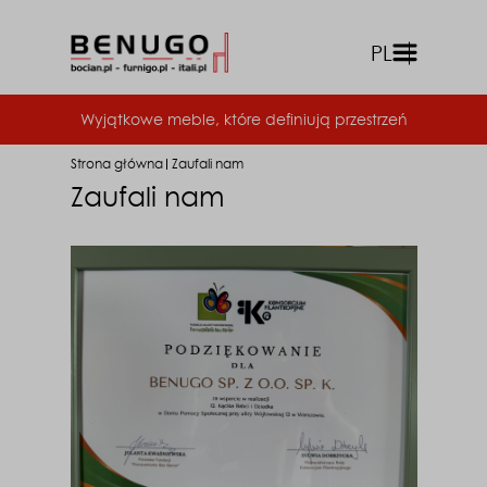
PL
front.menu
Wyjątkowe meble, które definiują przestrzeń
Strona główna
Zaufali nam
Zaufali nam