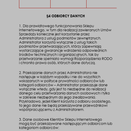
§4 ODBIORCY DANYCH
1. Dla prawidłowego funkcjonowania Sklepu
Internetowego, w tym dla realizacji zawieranych Umów
Sprzedaży konieczne jest korzystanie przez
Administratora z usług podmiotów zewnętrznych.
Administrator korzysta wyłącznie z usług takich
podmiotów przetwarzających, którzy zapewniają
wystarczające gwarancje wdrożenia odpowiednich
środków technicznych i organizacyjnych, tak by
przetwarzanie spełniało wymogi Rozporządzenia RODO
i chroniło prawa osób, których dane dotyczą.
2. Przekazanie danych przez Administratora nie
następuje w każdym wypadku i nie do wszystkich
wskazanych w polityce prywatności odbiorców lub
kategorii odbiorców – Administrator przekazuje dane
wyłącznie wtedy, gdy jest to niezbędne do realizacji
danego celu przetwarzania danych osobowych i tylko
w zakresie niezbędnym do jego zrealizowania.
Przykładowo, jeżeli Klient korzysta z odbioru osobistego,
to jego dane nie będą przekazywane przewoźnikowi
współpracującemu z Administratorem.
3. Dane osobowe Klientów Sklepu Internetowego
mogą być przekazywane następującym odbiorcom lub
kategoriom odbiorców: