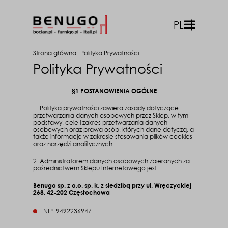
PL
front.menu
Strona główna
Polityka Prywatności
Polityka Prywatności
§1 POSTANOWIENIA OGÓLNE
1. Polityka prywatności zawiera zasady dotyczące
przetwarzania danych osobowych przez Sklep, w tym
podstawy, cele i zakres przetwarzania danych
osobowych oraz prawa osób, których dane dotyczą, a
także informacje w zakresie stosowania plików cookies
oraz narzędzi analitycznych.
2. Administratorem danych osobowych zbieranych za
pośrednictwem Sklepu Internetowego jest:
Benugo sp. z o.o. sp. k. z siedzibą przy ul. Wręczyckiej
268, 42-202 Częstochowa
NIP: 9492236947