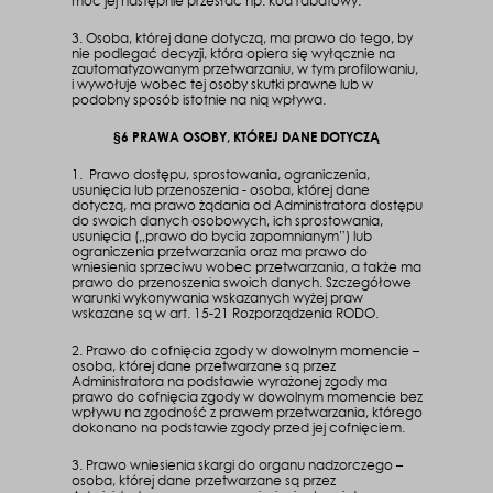
móc jej następnie przesłać np. kod rabatowy.
3. Osoba, której dane dotyczą, ma prawo do tego, by
nie podlegać decyzji, która opiera się wyłącznie na
zautomatyzowanym przetwarzaniu, w tym profilowaniu,
i wywołuje wobec tej osoby skutki prawne lub w
podobny sposób istotnie na nią wpływa.
§6 PRAWA OSOBY, KTÓREJ DANE DOTYCZĄ
1. Prawo dostępu, sprostowania, ograniczenia,
usunięcia lub przenoszenia - osoba, której dane
dotyczą, ma prawo żądania od Administratora dostępu
do swoich danych osobowych, ich sprostowania,
usunięcia („prawo do bycia zapomnianym”) lub
ograniczenia przetwarzania oraz ma prawo do
wniesienia sprzeciwu wobec przetwarzania, a także ma
prawo do przenoszenia swoich danych. Szczegółowe
warunki wykonywania wskazanych wyżej praw
wskazane są w art. 15-21 Rozporządzenia RODO.
2. Prawo do cofnięcia zgody w dowolnym momencie –
osoba, której dane przetwarzane są przez
Administratora na podstawie wyrażonej zgody ma
prawo do cofnięcia zgody w dowolnym momencie bez
wpływu na zgodność z prawem przetwarzania, którego
dokonano na podstawie zgody przed jej cofnięciem.
3. Prawo wniesienia skargi do organu nadzorczego –
osoba, której dane przetwarzane są przez