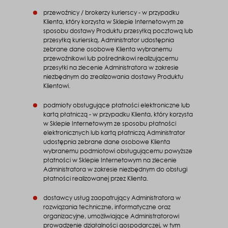
przewoźnicy / brokerzy kurierscy - w przypadku
Klienta, który korzysta w Sklepie Internetowym ze
sposobu dostawy Produktu przesyłką pocztową lub
przesyłką kurierską, Administrator udostępnia
zebrane dane osobowe Klienta wybranemu
przewoźnikowi lub pośrednikowi realizującemu
przesyłki na zlecenie Administratora w zakresie
niezbędnym do zrealizowania dostawy Produktu
Klientowi.
podmioty obsługujące płatności elektroniczne lub
kartą płatniczą - w przypadku Klienta, który korzysta
w Sklepie Internetowym ze sposobu płatności
elektronicznych lub kartą płatniczą Administrator
udostępnia zebrane dane osobowe Klienta
wybranemu podmiotowi obsługującemu powyższe
płatności w Sklepie Internetowym na zlecenie
Administratora w zakresie niezbędnym do obsługi
płatności realizowanej przez Klienta.
dostawcy usług zaopatrujący Administratora w
rozwiązania techniczne, informatyczne oraz
organizacyjne, umożliwiające Administratorowi
prowadzenie działalności gospodarczej, w tym