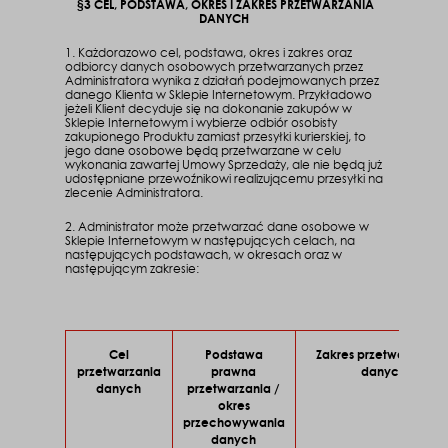
§3 CEL, PODSTAWA, OKRES I ZAKRES PRZETWARZANIA
DANYCH
1. Każdorazowo cel, podstawa, okres i zakres oraz
odbiorcy danych osobowych przetwarzanych przez
Administratora wynika z działań podejmowanych przez
danego Klienta w Sklepie Internetowym. Przykładowo
jeżeli Klient decyduje się na dokonanie zakupów w
Sklepie Internetowym i wybierze odbiór osobisty
zakupionego Produktu zamiast przesyłki kurierskiej, to
jego dane osobowe będą przetwarzane w celu
wykonania zawartej Umowy Sprzedaży, ale nie będą już
udostępniane przewoźnikowi realizującemu przesyłki na
zlecenie Administratora.
2. Administrator może przetwarzać dane osobowe w
Sklepie Internetowym w następujących celach, na
następujących podstawach, w okresach oraz w
następującym zakresie:
Cel
Podstawa
Zakres przetwarzanyc
przetwarzania
prawna
danych
danych
przetwarzania /
okres
przechowywania
danych