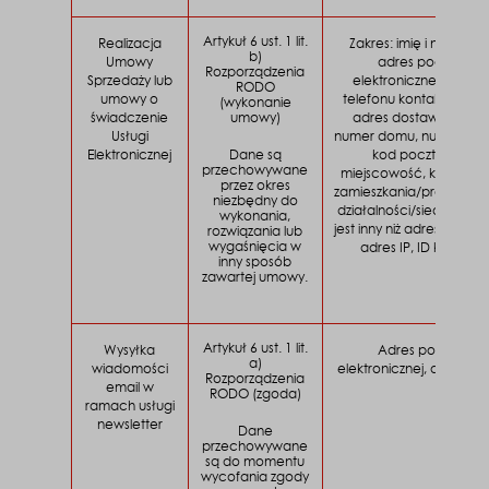
Artykuł 6 ust. 1 lit.
Realizacja
Zakres: imię i nazwisko;
b)
Umowy
adres poczty
Rozporządzenia
Sprzedaży lub
elektronicznej; numer
RODO
umowy o
telefonu kontaktowego
(wykonanie
świadczenie
umowy)
adres dostawy (ulica,
Usługi
numer domu, numer loka
Elektronicznej
Dane są
kod pocztowy,
przechowywane
miejscowość, kraj), adr
przez okres
zamieszkania/prowadze
niezbędny do
działalności/siedziby (jeż
wykonania,
jest inny niż adres dostaw
rozwiązania lub
wygaśnięcia w
adres IP, ID klienta.
inny sposób
zawartej umowy.
Artykuł 6 ust. 1 lit.
Wysyłka
Adres poczty
a)
wiadomości
elektronicznej, adres IP, 
Rozporządzenia
email w
RODO (zgoda)
ramach usługi
newsletter
Dane
przechowywane
są do momentu
wycofania zgody