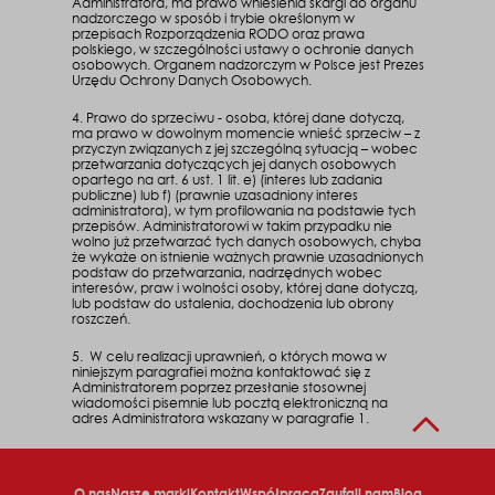
Administratora, ma prawo wniesienia skargi do organu
nadzorczego w sposób i trybie określonym w
przepisach Rozporządzenia RODO oraz prawa
polskiego, w szczególności ustawy o ochronie danych
osobowych. Organem nadzorczym w Polsce jest Prezes
Urzędu Ochrony Danych Osobowych.
4. Prawo do sprzeciwu - osoba, której dane dotyczą,
ma prawo w dowolnym momencie wnieść sprzeciw – z
przyczyn związanych z jej szczególną sytuacją – wobec
przetwarzania dotyczących jej danych osobowych
opartego na art. 6 ust. 1 lit. e) (interes lub zadania
publiczne) lub f) (prawnie uzasadniony interes
administratora), w tym profilowania na podstawie tych
przepisów. Administratorowi w takim przypadku nie
wolno już przetwarzać tych danych osobowych, chyba
że wykaże on istnienie ważnych prawnie uzasadnionych
podstaw do przetwarzania, nadrzędnych wobec
interesów, praw i wolności osoby, której dane dotyczą,
lub podstaw do ustalenia, dochodzenia lub obrony
roszczeń.
5. W celu realizacji uprawnień, o których mowa w
niniejszym paragrafiei można kontaktować się z
Administratorem poprzez przesłanie stosownej
wiadomości pisemnie lub pocztą elektroniczną na
adres Administratora wskazany w paragrafie 1.
O nas
Nasze marki
Kontakt
Współpraca
Zaufali nam
Blog