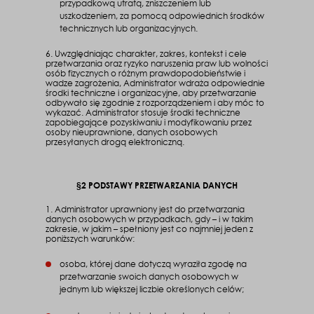
przypadkową utratą, zniszczeniem lub
uszkodzeniem, za pomocą odpowiednich środków
technicznych lub organizacyjnych.
6. Uwzględniając charakter, zakres, kontekst i cele
przetwarzania oraz ryzyko naruszenia praw lub wolności
osób fizycznych o różnym prawdopodobieństwie i
wadze zagrożenia, Administrator wdraża odpowiednie
środki techniczne i organizacyjne, aby przetwarzanie
odbywało się zgodnie z rozporządzeniem i aby móc to
wykazać. Administrator stosuje środki techniczne
zapobiegające pozyskiwaniu i modyfikowaniu przez
osoby nieuprawnione, danych osobowych
przesyłanych drogą elektroniczną.
§2 PODSTAWY PRZETWARZANIA DANYCH
1. Administrator uprawniony jest do przetwarzania
danych osobowych w przypadkach, gdy – i w takim
zakresie, w jakim – spełniony jest co najmniej jeden z
poniższych warunków:
osoba, której dane dotyczą wyraziła zgodę na
przetwarzanie swoich danych osobowych w
jednym lub większej liczbie określonych celów;