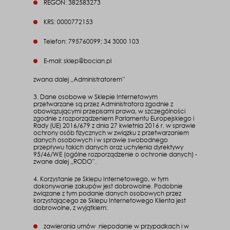
REGON: 382583273
KRS: 0000772153
Telefon: 795760099; 34 3000 103
E-mail: sklep@bocian.pl
zwana dalej „Administratorem”
3. Dane osobowe w Sklepie Internetowym
przetwarzane są przez Administratora zgodnie z
obowiązującymi przepisami prawa, w szczególności
zgodnie z rozporządzeniem Parlamentu Europejskiego i
Rady (UE) 2016/679 z dnia 27 kwietnia 2016 r. w sprawie
ochrony osób fizycznych w związku z przetwarzaniem
danych osobowych i w sprawie swobodnego
przepływu takich danych oraz uchylenia dyrektywy
95/46/WE (ogólne rozporządzenie o ochronie danych) -
zwane dalej „RODO”.
4. Korzystanie ze Sklepu Internetowego, w tym
dokonywanie zakupów jest dobrowolne. Podobnie
związane z tym podanie danych osobowych przez
korzystającego ze Sklepu Internetowego Klienta jest
dobrowolne, z wyjątkiem:
zawierania umów niepodanie w przypadkach i w