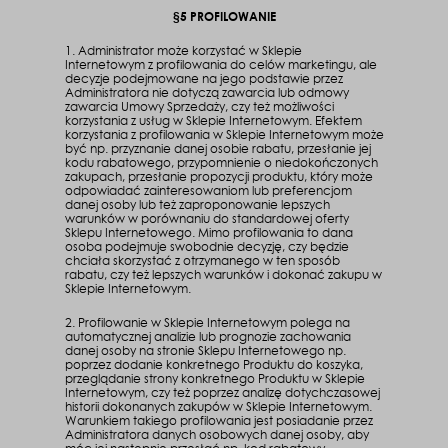
§5 PROFILOWANIE
1. Administrator może korzystać w Sklepie
Internetowym z profilowania do celów marketingu, ale
decyzje podejmowane na jego podstawie przez
Administratora nie dotyczą zawarcia lub odmowy
zawarcia Umowy Sprzedaży, czy też możliwości
korzystania z usług w Sklepie Internetowym. Efektem
korzystania z profilowania w Sklepie Internetowym może
być np. przyznanie danej osobie rabatu, przesłanie jej
kodu rabatowego, przypomnienie o niedokończonych
zakupach, przesłanie propozycji produktu, który może
odpowiadać zainteresowaniom lub preferencjom
danej osoby lub też zaproponowanie lepszych
warunków w porównaniu do standardowej oferty
Sklepu Internetowego. Mimo profilowania to dana
osoba podejmuje swobodnie decyzję, czy będzie
chciała skorzystać z otrzymanego w ten sposób
rabatu, czy też lepszych warunków i dokonać zakupu w
Sklepie Internetowym.
2. Profilowanie w Sklepie Internetowym polega na
automatycznej analizie lub prognozie zachowania
danej osoby na stronie Sklepu Internetowego np.
poprzez dodanie konkretnego Produktu do koszyka,
przeglądanie strony konkretnego Produktu w Sklepie
Internetowym, czy też poprzez analizę dotychczasowej
historii dokonanych zakupów w Sklepie Internetowym.
Warunkiem takiego profilowania jest posiadanie przez
Administratora danych osobowych danej osoby, aby