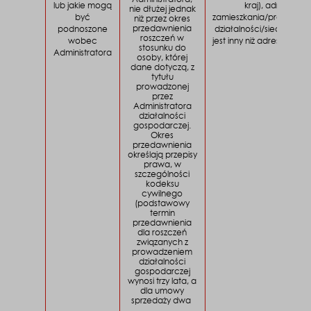
lub jakie mogą
kraj), adres
nie dłużej jednak
być
zamieszkania/prowadze
niż przez okres
przedawnienia
podnoszone
działalności/siedziby (jeż
roszczeń w
wobec
jest inny niż adres dostaw
stosunku do
Administratora
osoby, której
dane dotyczą, z
tytułu
prowadzonej
przez
Administratora
działalności
gospodarczej.
Okres
przedawnienia
określają przepisy
prawa, w
szczególności
kodeksu
cywilnego
(podstawowy
termin
przedawnienia
dla roszczeń
związanych z
prowadzeniem
działalności
gospodarczej
wynosi trzy lata, a
dla umowy
sprzedaży dwa