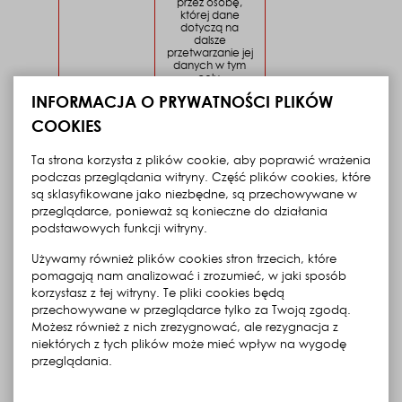
przez osobę,
której dane
dotyczą na
dalsze
przetwarzanie jej
danych w tym
celu.
INFORMACJA O PRYWATNOŚCI PLIKÓW
Artykuł 6 ust. 1 lit.
c)
COOKIES
Rozporządzenia
RODO w zw. z art.
74 ust. 2 ustawy o
Ta strona korzysta z plików cookie, aby poprawić wrażenia
rachunkowości tj.
podczas przeglądania witryny. Część plików cookies, które
z dnia 30 stycznia
2018 r. (Dz.U. z
są sklasyfikowane jako niezbędne, są przechowywane w
2018 r. poz. 395)
przeglądarce, ponieważ są konieczne do działania
podstawowych funkcji witryny.
Używamy również plików cookies stron trzecich, które
Dane są
Prowadzenie
Imię i nazwisko; adres
przechowywane
pomagają nam analizować i zrozumieć, w jaki sposób
ksiąg
zamieszkania/prowadze
przez okres
korzystasz z tej witryny. Te pliki cookies będą
rachunkowych
działalności/siedziby (jeż
wymagany
przechowywane w przeglądarce tylko za Twoją zgodą.
jest inny niż adres dostaw
przepisami prawa
nakazującymi
nazwa firmy oraz nume
Możesz również z nich zrezygnować, ale rezygnacja z
Administratorowi
identyfikacji podatkowe
niektórych z tych plików może mieć wpływ na wygodę
przechowywanie
(NIP) Klienta
przeglądania.
ksiąg
podatkowych
(do czasu upływu
Klikając „Przejdź do serwisu” udzielasz zgody na
okresu