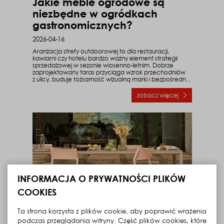
Jakie meble ogrodowe są
niezbędne w ogródkach
gastronomicznych?
2026-04-16
Aranżacja strefy outdoorowej to dla restauracji,
kawiarni czy hotelu bardzo ważny element strategii
sprzedażowej w sezonie wiosenno-letnim. Dobrze
zaprojektowany taras przyciąga wzrok przechodniów
z ulicy, buduje tożsamość wizualną marki i bezpośredn...
zobacz więcej
o Jakie meble ogrod
INFORMACJA O PRYWATNOŚCI PLIKÓW
COOKIES
Ta strona korzysta z plików cookie, aby poprawić wrażenia
Jak urządzić jadalnię
podczas przeglądania witryny. Część plików cookies, które