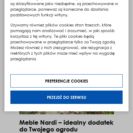
w ogrodzie? Wybór stołów
są sklasyfikowane jako niezbędne, są przechowywane w
i krzeseł
przeglądarce, ponieważ są konieczne do działania
podstawowych funkcji witryny.
2026-03-20
Jedzenie na świeżym powietrzu ma w sobie coś
Używamy również plików cookies stron trzecich, które
wyjątkowego. Nawet prosty posiłek smakuje inaczej,
pomagają nam analizować i zrozumieć, w jaki sposób
gdy towarzyszy mu zapach kwiatów, śpiew ptaków
korzystasz z tej witryny. Te pliki cookies będą
i naturalne światło. Nic więc dziwnego, że coraz więcej
osób urządza w ogrodzie własną jadalnię – miejsce s...
przechowywane w przeglądarce tylko za Twoją zgodą.
Możesz również z nich zrezygnować, ale rezygnacja z
zobacz więcej
o Jak urządzić jadaln
niektórych z tych plików może mieć wpływ na wygodę
przeglądania.
Klikając „Przejdź do serwisu” udzielasz zgody na
przetwarzanie Twoich danych osobowych dotyczących
Twojej aktywności na naszej stronie. Dane są zbierane w
PREFERENCJE COOKIES
celach zgodnych z naszą
polityką prywatności
oraz
polityką cookies
. Zgoda jest dobrowolna. Możesz jej
odmówić lub ograniczyć jej zakres klikając w "Preferencje
PRZEJDŹ DO SERWISU
cookies".
W każdej chwili możesz modyfikować udzielone zgody w
zakładce: informacje i regulaminy — zresetuj ustawienia
Meble Nardi – idealny dodatek
cookies.
do Twojego ogrodu