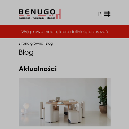
PL
front.menu
Wyjątkowe meble, które definiują przestrzeń
Strona główna
Blog
Blog
Aktualności