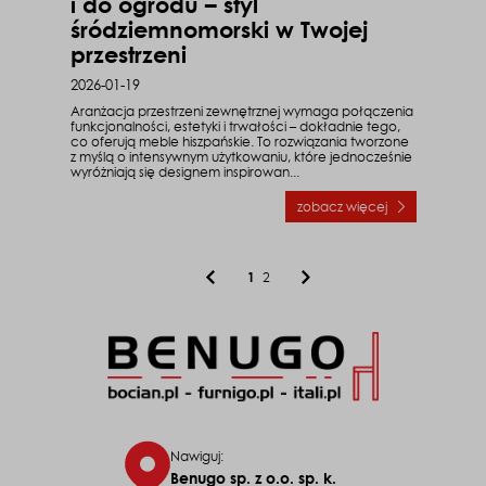
i do ogrodu – styl
śródziemnomorski w Twojej
przestrzeni
2026-01-19
Aranżacja przestrzeni zewnętrznej wymaga połączenia
funkcjonalności, estetyki i trwałości – dokładnie tego,
co oferują meble hiszpańskie. To rozwiązania tworzone
z myślą o intensywnym użytkowaniu, które jednocześnie
wyróżniają się designem inspirowan...
zobacz więcej
o Meble hiszpańskie na
1
2
Nawiguj:
Benugo sp. z o.o. sp. k.