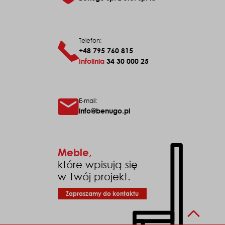
Benugo sp. z o.o. sp. k.
Telefon:
+48 795 760 815
Infolinia
34 30 000 25
E-mail:
info@benugo.pl
Meble,
które wpisują się
w Twój projekt.
Zapraszamy do kontaktu