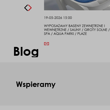
19-05-2026 15:00
meble włoskie – dlaczego
WYPOSAŻAMY BASENY ZEWNĘTRZNE I
 inwestycją?
WEWNĘTRZNE / SAUNY / GROTY SOLNE /
SPA / AQUA PARKI / PLAŻE
Blog
Wspieramy